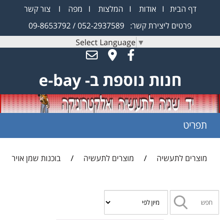
דף הבית
I
אודות
I
המלצות
I
מפה
I
צור קשר
פרטים ליצירת קשר:
052-2937589
/ 09-8653792
Select Language
▼
חנות נוספת ב- e-bay
תפריט
מוצרים לתעשיה
/
מוצרים לתעשיה
/
בוכנות שמן אויר