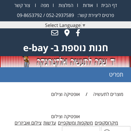
דף הבית
I
אודות
I
המלצות
I
מפה
I
צור קשר
פרטים ליצירת קשר:
052-2937589
/ 09-8653792
Select Language
▼
חנות נוספת ב- e-bay
תפריט
מוצרים לתעשיה
/
אופטיקה וצילום
אופטיקה וצילום
מיקרוסקופים
משקפות ומשקפיים
עדשות
צילום ואביזרים