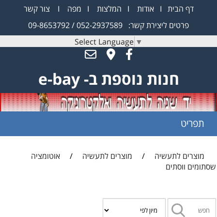
דף הבית
I
אודות
I
המלצות
I
מפה
I
צור קשר
פרטים ליצירת קשר:
052-2937589
/ 09-8653792
Select Language
▼
חנות נוספת ב- e-bay
תפריט
מוצרים לתעשיה
/
מוצרים לתעשיה
/
אוטומציה
שסתומים ווסתים