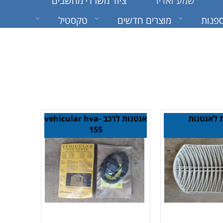
שמע ואדיו
ציוד משרדי מחשבים
פנות
מוצרים חדשים
טקסטיל
 לאנטנות
אנטנות לרכב vehicular hva-
155