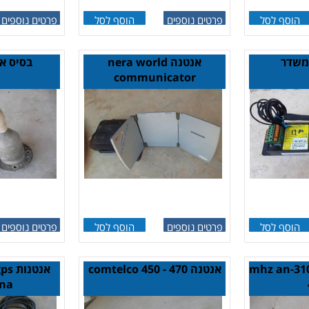
הוסף לסל
פרטים נוספים
הוסף לסל
פרטים נוספים
משדר
אנטנה nera world
בסיס א
communicator
הוסף לסל
פרטים נוספים
הוסף לסל
פרטים נוספים
3 mhz an-310 prc-
אנטנה comtelco 450 - 470
אנטנ
na