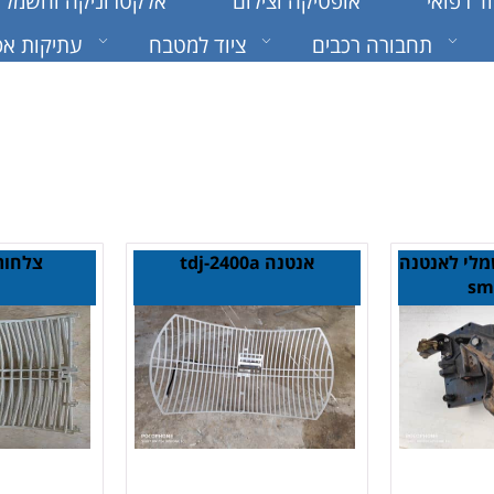
וד רפואי
אופטיקה וצילום
אלקטרוניקה וחשמל
תחבורה רכבים
ציוד למטבח
עתיקות אס
מלי לאנטנה
אנטנה tdj-2400a
צלחות
smr