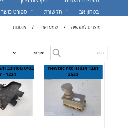
מוצרים לתעשיה
חקלאות גינון
צי
בטחון אב
תקשורת
ספורט כושר
מוצרים לתעשיה
/
שמע ואדיו
/
אנטנות
מגבר אנטנה newtec ntc
בסיס מסתובב חש
 - 1224
2532