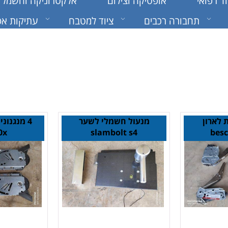
וד רפואי
אופטיקה וצילום
אלקטרוניקה וחשמל
תחבורה רכבים
ציוד למטבח
עתיקות אס
 לארון
מנעול חשמלי לשער
4 מנגנונ
0x
slambolt s4
bes