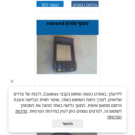
פרטים נוספים
הוסף לסל
מסוף norand 6100
לידיעתך, באתרנו נעשה שימוש בקבצי Cookies, לרבות של צדדים
פרטים נוספים
הוסף לסל
שלישיים, לצורך ניתוח השימוש באתר, שיפור חוויית הגלישה והצגת
פרסום מותאם אישית. המשך גלישה באתר מהווה את הסכמתך
לשימוש זה. לפרטים נוספים ניתן לעיין במדיניות הפרטיות.
מדיניות
קורא ומצלם magtek
הפרטיות
mk2236
מאשר