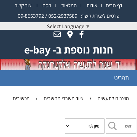
דף הבית
I
אודות
I
המלצות
I
מפה
I
צור קשר
פרטים ליצירת קשר:
052-2937589
/ 09-8653792
Select Language
▼
חנות נוספת ב- e-bay
תפריט
מוצרים לתעשיה
/
ציוד משרדי מחשבים
/
מכשירים