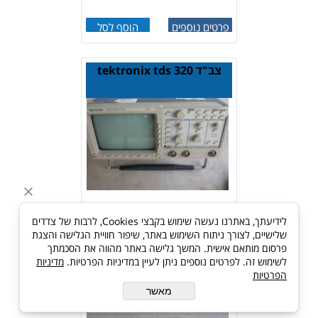
פרטים נוספים
הוסף לסל
צב"ד tektronix tds 320
לידיעתך, באתרנו נעשה שימוש בקבצי Cookies, לרבות של צדדים
שלישיים, לצורך ניתוח השימוש באתר, שיפור חוויית הגלישה והצגת
פרטים נוספים
הוסף לסל
פרסום מותאם אישית. המשך גלישה באתר מהווה את הסכמתך
לשימוש זה. לפרטים נוספים ניתן לעיין במדיניות הפרטיות.
מדיניות
הפרטיות
צב"ד אלקטרוניקה miteq inc
מאשר
u-9397